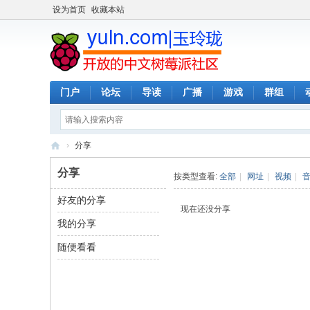
设为首页
收藏本站
门户
论坛
导读
广播
游戏
群组
›
分享
玉
分享
按类型查看:
全部
|
网址
|
视频
|
玲
好友的分享
珑
现在还没分享
我的分享
-
全
随便看看
开
放
的