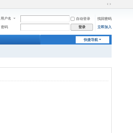
切
换
用户名
自动登录
找回密码
到
宽
密码
立即加入
登录
版
快捷导航