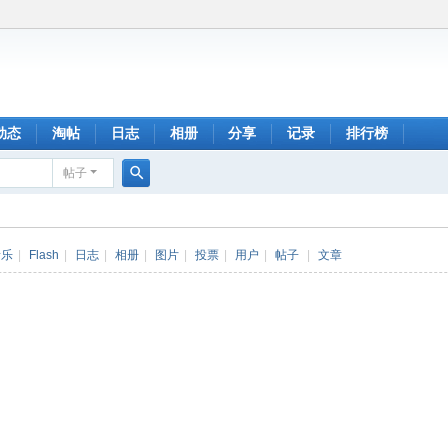
动态
淘帖
日志
相册
分享
记录
排行榜
帖子
搜
索
音乐
|
Flash
|
日志
|
相册
|
图片
|
投票
|
用户
|
帖子
|
文章