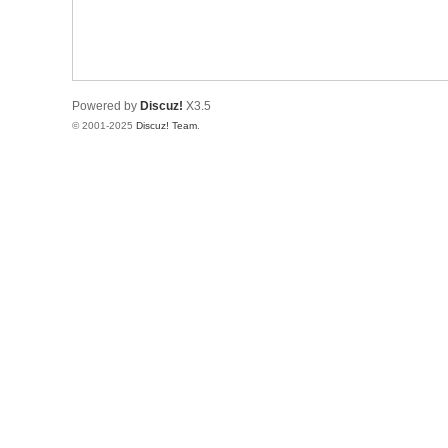
树
莓
派
Powered by
Discuz!
X3.5
中
© 2001-2025
Discuz! Team
.
文
社
区