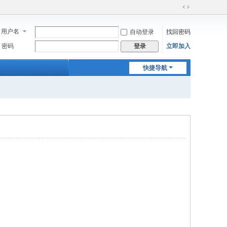
切
换
用户名
自动登录
找回密码
到
宽
密码
立即加入
登录
版
快捷导航