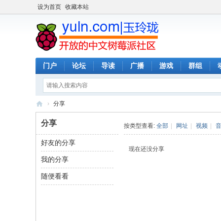
设为首页
收藏本站
门户
论坛
导读
广播
游戏
群组
›
分享
玉
分享
按类型查看:
全部
|
网址
|
视频
|
玲
好友的分享
珑
现在还没分享
我的分享
-
全
随便看看
开
放
的