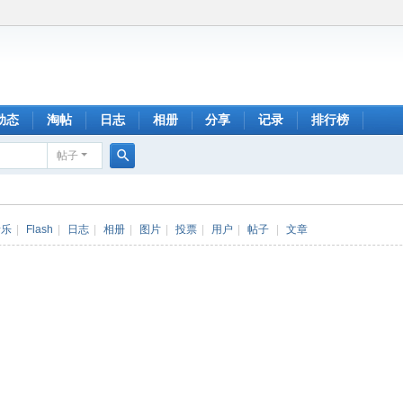
动态
淘帖
日志
相册
分享
记录
排行榜
帖子
搜
索
音乐
|
Flash
|
日志
|
相册
|
图片
|
投票
|
用户
|
帖子
|
文章