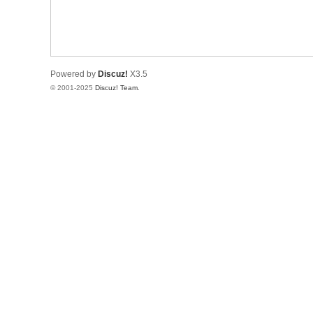
树
莓
派
Powered by
Discuz!
X3.5
中
© 2001-2025
Discuz! Team
.
文
社
区