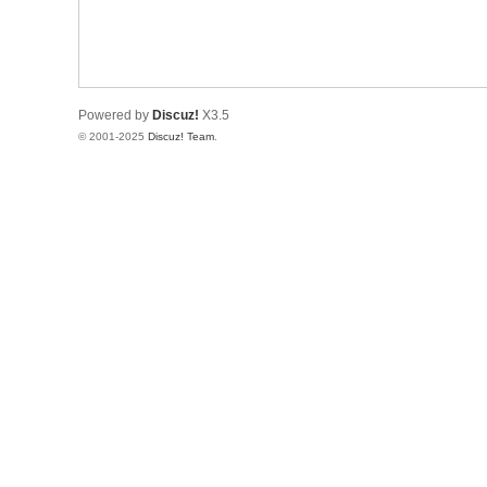
树
莓
派
Powered by
Discuz!
X3.5
中
© 2001-2025
Discuz! Team
.
文
社
区