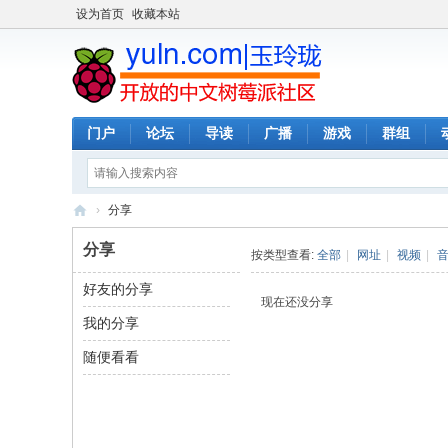
设为首页
收藏本站
门户
论坛
导读
广播
游戏
群组
›
分享
玉
分享
按类型查看:
全部
|
网址
|
视频
|
玲
好友的分享
珑
现在还没分享
我的分享
-
全
随便看看
开
放
的