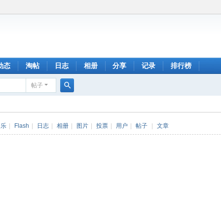
动态
淘帖
日志
相册
分享
记录
排行榜
帖子
搜
索
音乐
|
Flash
|
日志
|
相册
|
图片
|
投票
|
用户
|
帖子
|
文章