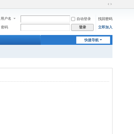
切
换
用户名
自动登录
找回密码
到
宽
密码
立即加入
登录
版
快捷导航