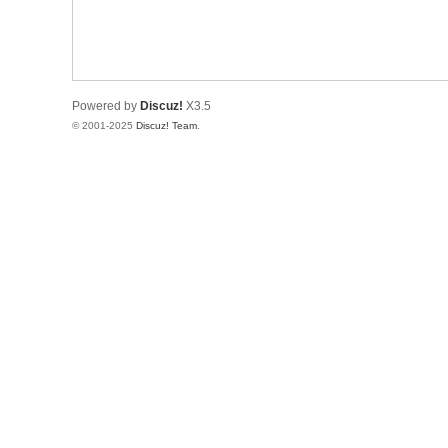
树
莓
派
Powered by
Discuz!
X3.5
中
© 2001-2025
Discuz! Team
.
文
社
区