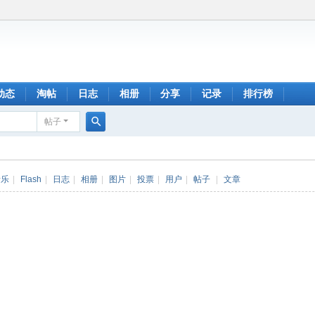
动态
淘帖
日志
相册
分享
记录
排行榜
帖子
搜
索
音乐
|
Flash
|
日志
|
相册
|
图片
|
投票
|
用户
|
帖子
|
文章