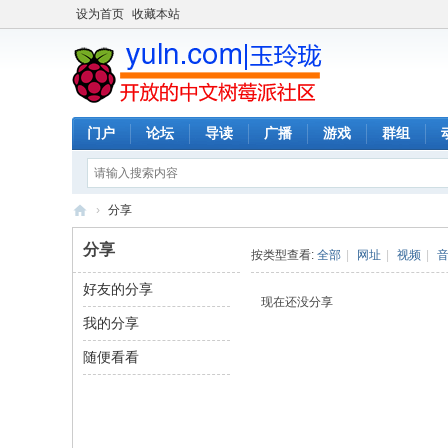
设为首页
收藏本站
门户
论坛
导读
广播
游戏
群组
›
分享
玉
分享
按类型查看:
全部
|
网址
|
视频
|
玲
好友的分享
珑
现在还没分享
我的分享
-
全
随便看看
开
放
的