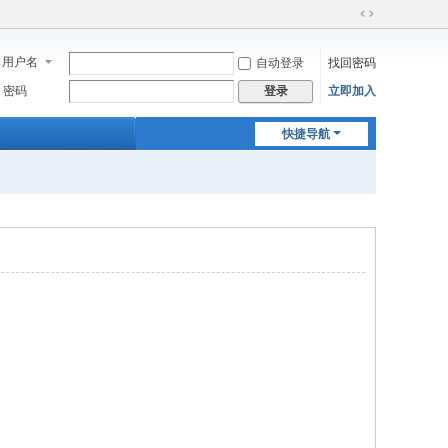
切
换
用户名
自动登录
找回密码
到
宽
密码
立即加入
登录
版
快捷导航