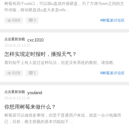
树莓有四个usb口，可以插u盘或外接硬盘，为了方便与win之间的文
件传输，移动硬盘或u盘大多是ntfs ...
9368
3
#树莓派讨论区
点击重新加载
cxc1010
2016-6-15 13:15
怎样实现定时报时，播报天气？
看到知乎上有人提过这种玩法，但是没有系统的教程。请指教。
9108
2
#树莓派讨论区
点击重新加载
youland
2016-6-13 11:45
你想用树莓来做什么？
树莓派可以做很多事情，但坚于普通用户来说，就是一台小电脑而
已，目前，楼主搭载的基本功能如下 ...