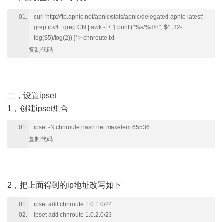
curl 'http://ftp.apnic.net/apnic/stats/apnic/delegated-apnic-latest' |
grep ipv4 | grep CN | awk -F\| '{ printf("%s/%d\n", $4, 32-
log($5)/log(2)) }' > chnroute.txt
复制代码
二，设置ipset
1，创建ipset集合
ipset -N chnroute hash:net maxelem 65536
复制代码
2，把上面得到的ip地址改写如下
ipset add chnroute 1.0.1.0/24
ipset add chnroute 1.0.2.0/23