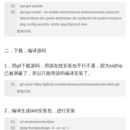
apt-get update
apt-get install --no-install-recommends build-essential autoconf
libtool libssl-dev gawk debhelper dh-systemd init-system-helpers
pkg-config asciidoc xmlto apg libpcre3-dev
复制代码
二，下载，编译源码
1，用git下载源码，用源在线安装似乎行不通，因为ss的ip
已被屏蔽了，所以只能用源码编译安装了。
git clone https://github.com/shadowsocks/shadowsocks-libev.git
复制代码
2，编译生成deb安装包，进行安装
cd shadowsocks-libev
dpkg-buildpackage -b -us -uc -i