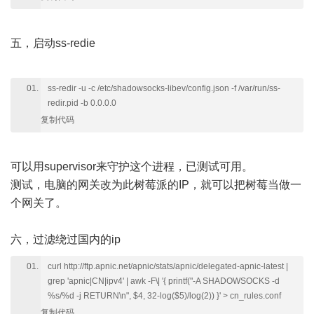
五，启动ss-redie
ss-redir -u -c /etc/shadowsocks-libev/config.json -f /var/run/ss-
redir.pid -b 0.0.0.0
复制代码
可以用supervisor来守护这个进程，已测试可用。
测试，电脑的网关改为此树莓派的IP，就可以把树莓当做一
个网关了。
六，过滤绕过国内的ip
curl http://ftp.apnic.net/apnic/stats/apnic/delegated-apnic-latest |
grep 'apnic|CN|ipv4' | awk -F\| '{ printf("-A SHADOWSOCKS -d
%s/%d -j RETURN\n", $4, 32-log($5)/log(2)) }' > cn_rules.conf
复制代码