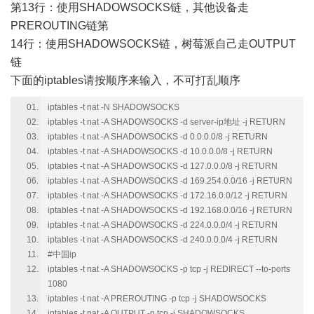
第13行：使用SHADOWSOCKS链，其他设备走
PREROUTING链第
14行：使用SHADOWSOCKS链，树莓派自己走OUTPUT
链
下面的iptables请按顺序来输入，不可打乱顺序
iptables -t nat -N SHADOWSOCKS
iptables -t nat -A SHADOWSOCKS -d server-ip地址 -j RETURN
iptables -t nat -A SHADOWSOCKS -d 0.0.0.0/8 -j RETURN
iptables -t nat -A SHADOWSOCKS -d 10.0.0.0/8 -j RETURN
iptables -t nat -A SHADOWSOCKS -d 127.0.0.0/8 -j RETURN
iptables -t nat -A SHADOWSOCKS -d 169.254.0.0/16 -j RETURN
iptables -t nat -A SHADOWSOCKS -d 172.16.0.0/12 -j RETURN
iptables -t nat -A SHADOWSOCKS -d 192.168.0.0/16 -j RETURN
iptables -t nat -A SHADOWSOCKS -d 224.0.0.0/4 -j RETURN
iptables -t nat -A SHADOWSOCKS -d 240.0.0.0/4 -j RETURN
#中国ip
iptables -t nat -A SHADOWSOCKS -p tcp -j REDIRECT --to-ports
1080
iptables -t nat -A PREROUTING -p tcp -j SHADOWSOCKS
iptables -t nat -A OUTPUT -p tcp -j SHADOWSOCKS