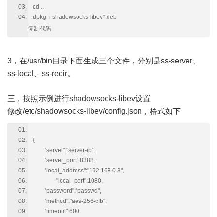
cd ..
dpkg -i shadowsocks-libev*.deb
复制代码
3，在/usr/bin目录下面生成三个文件，分别是ss-server、
ss-local、ss-redir。
三，按照示例进行shadowsocks-libev设置
修改/etc/shadowsocks-libev/config.json，格式如下
{
"server":"server-ip",
"server_port":8388,
"local_address":"192.168.0.3",
"local_port":1080,
"password":"passwd",
"method":"aes-256-cfb",
"timeout":600