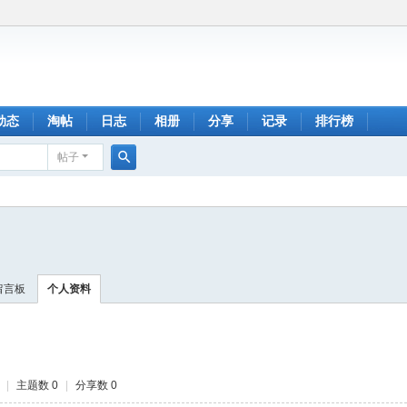
动态
淘帖
日志
相册
分享
记录
排行榜
帖子
搜
索
留言板
个人资料
|
主题数 0
|
分享数 0