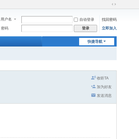
切
换
用户名
自动登录
找回密码
到
宽
密码
立即加入
登录
版
快捷导航
收听TA
加为好友
发送消息