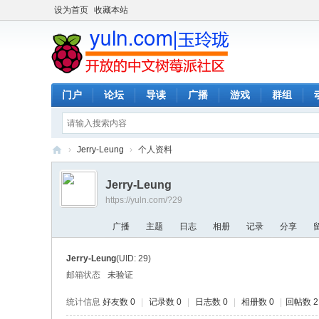
设为首页
收藏本站
门户
论坛
导读
广播
游戏
群组
›
Jerry-Leung
›
个人资料
玉
Jerry-Leung
玲
https://yuln.com/?29
珑
广播
主题
日志
相册
记录
分享
-
全
Jerry-Leung
(UID: 29)
开
邮箱状态
未验证
放
统计信息
好友数 0
|
记录数 0
|
日志数 0
|
相册数 0
|
回帖数 2
的