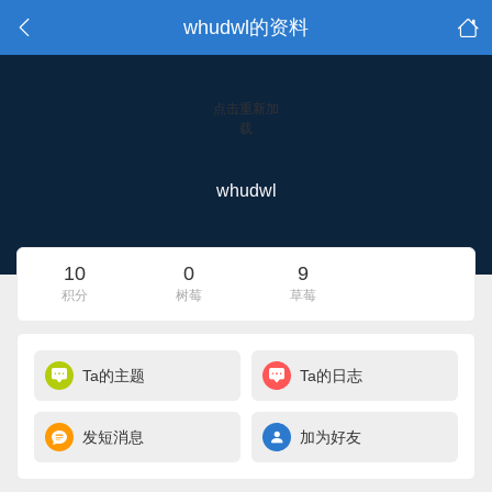
whudwl的资料
点击重新加
载
whudwl
10
0
9
积分
树莓
草莓
Ta的主题
Ta的日志
发短消息
加为好友