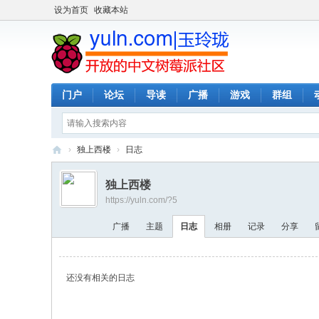
设为首页
收藏本站
门户
论坛
导读
广播
游戏
群组
›
独上西楼
›
日志
玉
独上西楼
玲
https://yuln.com/?5
珑
广播
主题
日志
相册
记录
分享
-
全
开
还没有相关的日志
放
的