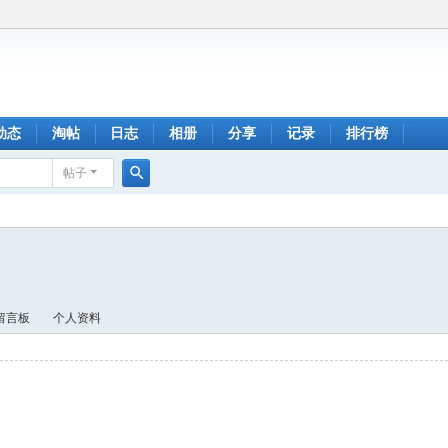
动态
淘帖
日志
相册
分享
记录
排行榜
帖子
搜
索
留言板
个人资料