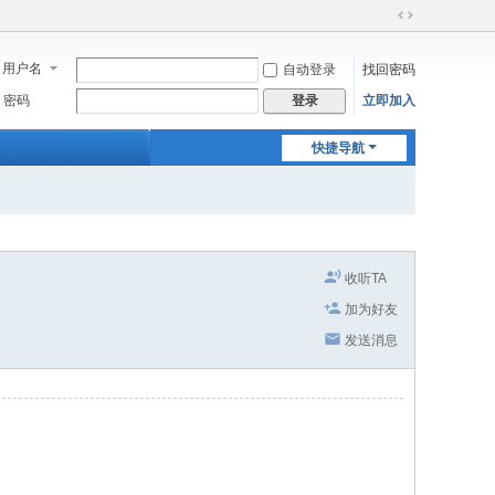
切
换
用户名
自动登录
找回密码
到
宽
密码
立即加入
登录
版
快捷导航
收听TA
加为好友
发送消息