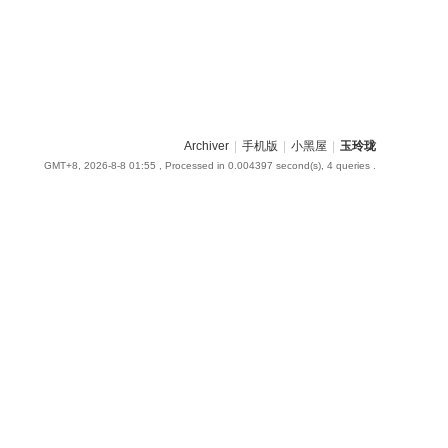
Archiver
|
手机版
|
小黑屋
|
玉玲珑
GMT+8, 2026-8-8 01:55
, Processed in 0.004397 second(s), 4 queries .