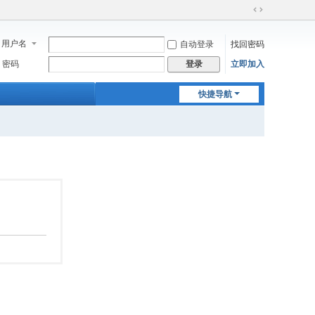
切
换
用户名
自动登录
找回密码
到
宽
密码
立即加入
登录
版
快捷导航