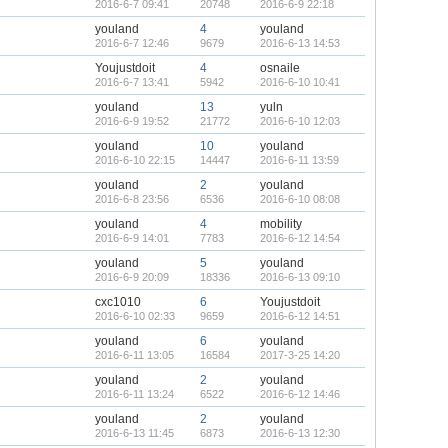
2016-6-7 09:41
20748
2016-6-9 22:18
youland
4
youland
2016-6-7 12:46
9679
2016-6-13 14:53
Youjustdoit
4
osnaile
2016-6-7 13:41
5942
2016-6-10 10:41
youland
13
yuln
2016-6-9 19:52
21772
2016-6-10 12:03
youland
10
youland
2016-6-10 22:15
14447
2016-6-11 13:59
youland
2
youland
2016-6-8 23:56
6536
2016-6-10 08:08
youland
4
mobility
2016-6-9 14:01
7783
2016-6-12 14:54
youland
5
youland
2016-6-9 20:09
18336
2016-6-13 09:10
cxc1010
6
Youjustdoit
2016-6-10 02:33
9659
2016-6-12 14:51
youland
6
youland
2016-6-11 13:05
16584
2017-3-25 14:20
youland
2
youland
2016-6-11 13:24
6522
2016-6-12 14:46
youland
2
youland
2016-6-13 11:45
6873
2016-6-13 12:30