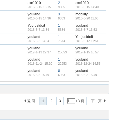
cxc1010
2
cxc1010
2016-6-15 13:15
9085
2016-6-15 14:40
youland
3
mobility
2016-6-15 14:36
9353
2016-6-20 11:06
Youjustdoit
1
youland
2016-6-7 13:34
5334
2016-6-7 13:53
youland
1
Youjustdoit
2016-6-8 13:54
7574
2016-6-12 11:54
youland
1
youland
2017-1-13 22:37
25053
2017-1-15 10:57
youland
1
youland
2018-11-24 15:10
22953
2018-12-24 14:55
youland
0
youland
2016-6-8 15:49
6983
2016-6-8 15:49
返 回
1
2
3
/ 3 页
下一页