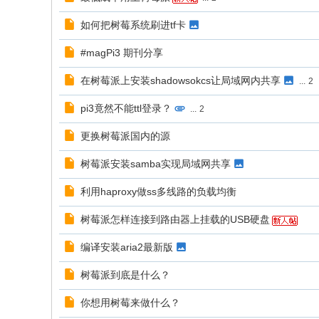
树
如何把树莓系统刷进tf卡
莓
#magPi3 期刊分享
派
中
在树莓派上安装shadowsokcs让局域网内共享
...
2
文
pi3竟然不能ttl登录？
...
2
社
更换树莓派国内的源
区
树莓派安装samba实现局域网共享
利用haproxy做ss多线路的负载均衡
树莓派怎样连接到路由器上挂载的USB硬盘
编译安装aria2最新版
树莓派到底是什么？
你想用树莓来做什么？