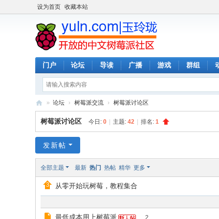
设为首页
收藏本站
门户
论坛
导读
广播
游戏
群组
»
论坛
›
树莓派交流
›
树莓派讨论区
玉
树莓派讨论区
今日:
0
|
主题:
42
|
排名:
1
玲
珑
发新帖
-
全部主题
最新
热门
热帖
精华
更多
全
从零开始玩树莓，教程集合
开
放
的
最低成本用上树莓派
...
2