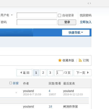
切
换
用户名
自动登录
找回密码
到
宽
密码
立即加入
登录
版
快捷导航
收藏本版
|
订阅
返 回
1
2
3
/ 3 页
下一页
新窗
作者
回复/查看
最后发表
youland
4
youland
2016-6-7 15:59
10837
2016-6-12 12:03
隐
藏
置
顶
youland
18
树洞炸弹屋
帖