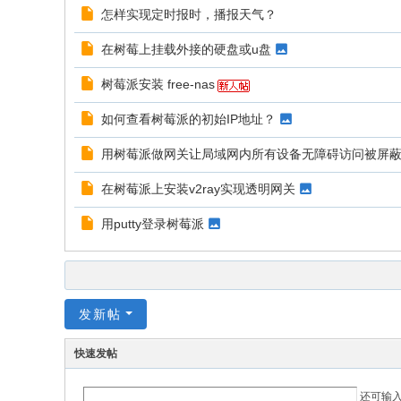
怎样实现定时报时，播报天气？
在树莓上挂载外接的硬盘或u盘
树莓派安装 free-nas
如何查看树莓派的初始IP地址？
用树莓派做网关让局域网内所有设备无障碍访问被屏
在树莓派上安装v2ray实现透明网关
用putty登录树莓派
发新帖
快速发帖
还可输