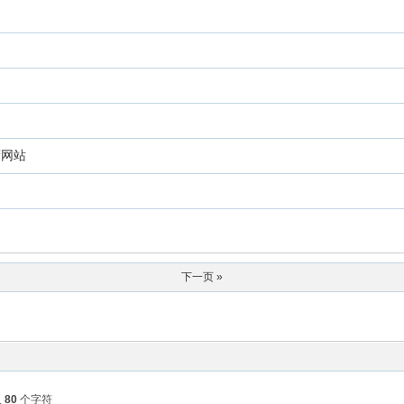
蔽网站
下一页 »
入
80
个字符