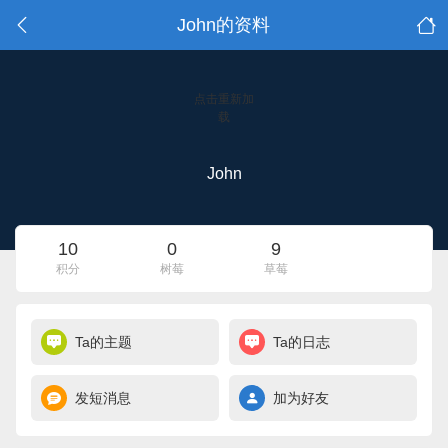
John的资料
点击重新加
载
John
10
0
9
积分
树莓
草莓
Ta的主题
Ta的日志
发短消息
加为好友