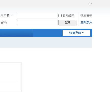
切
换
用户名
自动登录
找回密码
到
宽
密码
立即加入
登录
版
快捷导航