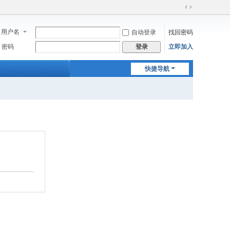
切
换
用户名
自动登录
找回密码
到
宽
密码
立即加入
登录
版
快捷导航