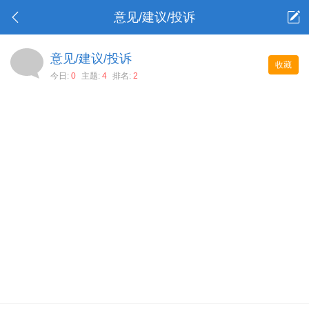
意见/建议/投诉
意见/建议/投诉
收藏
今日:
0
主题:
4
排名:
2