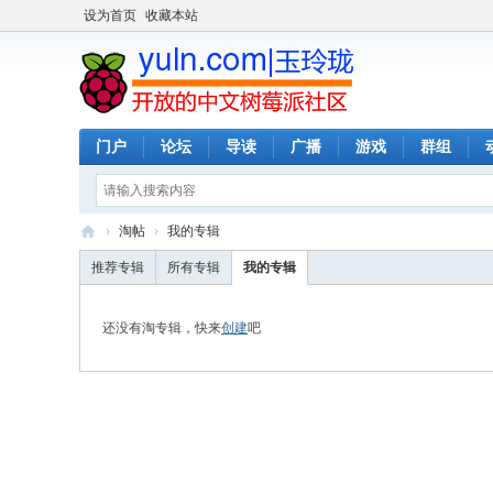
设为首页
收藏本站
门户
论坛
导读
广播
游戏
群组
›
淘帖
›
我的专辑
玉
推荐专辑
所有专辑
我的专辑
玲
珑
还没有淘专辑，快来
创建
吧
-
全
开
放
的