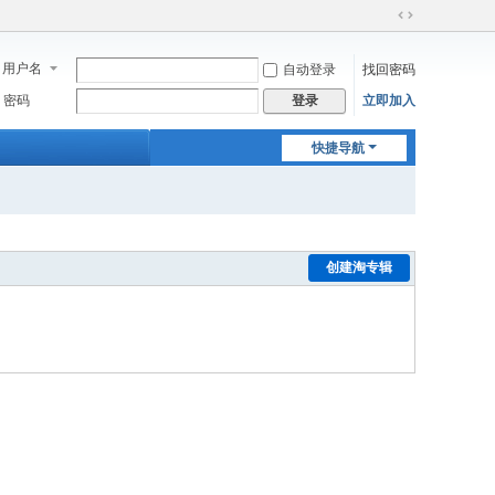
切
换
用户名
自动登录
找回密码
到
宽
密码
立即加入
登录
版
快捷导航
创建淘专辑