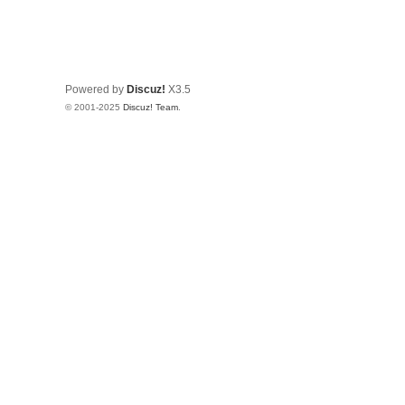
树
莓
派
Powered by
Discuz!
X3.5
中
© 2001-2025
Discuz! Team
.
文
社
区