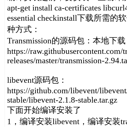
apt-get install ca-certificates libcu
essential checkinsta
种方式：
Transmission的源码包：本地下载
https://raw.githubusercontent.com/t
releases/master/transmission-2.94.ta
libevent源码包：
https://github.com/libevent/libeven
stable/libevent-2.1.8-stable.tar.gz
下面开始编译安装了
1，编译安装libevent，编译安装tra