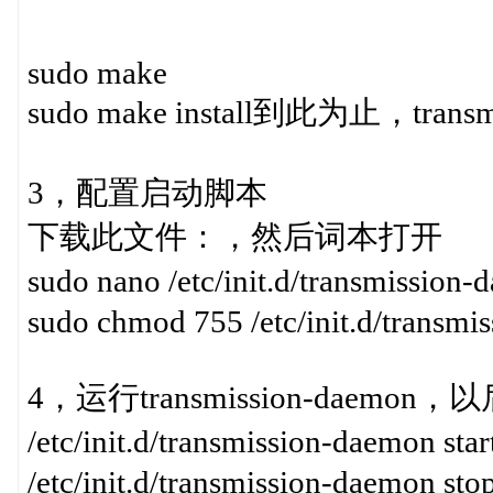
sudo make
sudo make install到此为止，
3，配置启动脚本
下载此文件：，然后词本打开
sudo nano /etc/init.d/tran
sudo chmod 755 /etc/init.d/transm
4，运行transmission-daemo
/etc/init.d/transmission-daemon
/etc/init.d/transmission-daemon sto