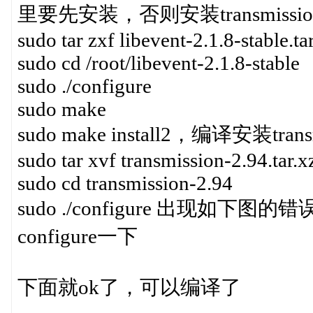
里要先安装，否则安装transmiss
sudo tar zxf libevent-2.1.8-stable.ta
sudo cd /root/libevent-2.1.8-stable
sudo ./configure
sudo make
sudo make install2，编译安装trans
sudo tar xvf transmission-2.94.tar.x
sudo cd transmission-2.94
sudo ./configure 出现如下
configure一下
下面就ok了，可以编译了