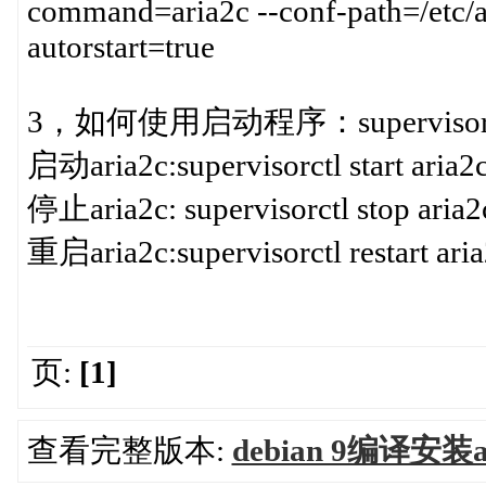
command=aria2c --conf-path=/etc/a
autorstart=true
3，如何使用启动程序：supervisorctl
启动aria2c:supervisorctl start aria2
停止aria2c: supervisorctl stop aria2
重启aria2c:supervisorctl restart ari
页:
[1]
查看完整版本:
debian 9编译安装a